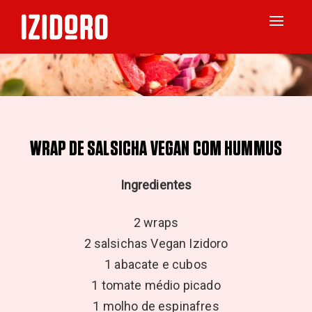
Toggle
navigat
WRAP DE SALSICHA VEGAN COM HUMMUS
Ingredientes
2 wraps
2 salsichas Vegan Izidoro
1 abacate e cubos
1 tomate médio picado
1 molho de espinafres