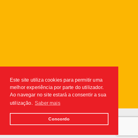
Ideal para assados.
A carne de porco tem inúmeros benefícios
nutricionais já que é constituída por:
Aminoácidos
Minerais (ferro)
Vitaminas
Este site utiliza cookies para permitir uma
Lípidos
(tamina)
melhor experiência por parte do utilizador.
Ao navegar no site estará a consentir a sua
utilização.
Saber mais
Concordo
Política de Privacidade
|
Condições Gerais
© 2026
digital connection