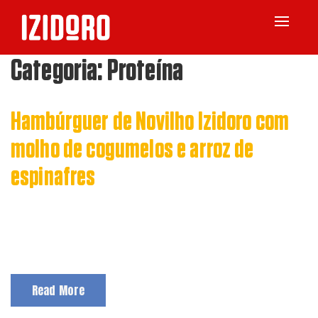
Toggle
navigat
Categoria:
Proteína
Hambúrguer de Novilho Izidoro com
molho de cogumelos e arroz de
espinafres
VER RECEITA
Read More