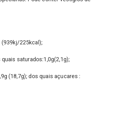
 (939kj/225kcal);
s quais saturados:1,0g(2,1g);
9g (18,7g); dos quais açucares :