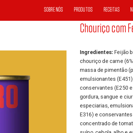
SOBRE NÓS
PRODUTOS
RECEITAS
N
Chouriço com F
Ingredientes:
Feijão b
chouriço de carne (6% 
massa de pimentão (pim
emulsionantes (E451),
conservantes (E250 e 
gordura, sangue e ciura
especiarias, emulsion
E316) e conservantes 
concentrado de tomate
suíno, cebola, alho e 