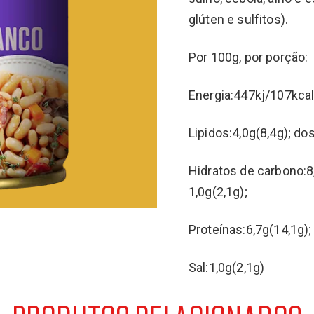
glúten e sulfitos).
Por 100g, por porção:
Energia:447kj/107kcal
Lipidos:4,0g(8,4g); do
Hidratos de carbono:8,
1,0g(2,1g);
Proteínas:6,7g(14,1g);
Sal:1,0g(2,1g)