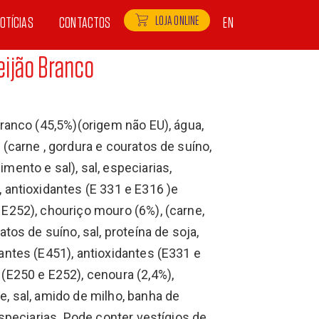
LOJA ONLINE
OTÍCIAS
CONTACTOS
EN
eijão Branco
ranco (45,5%)(origem não EU), água,
(carne , gordura e couratos de suíno,
ento e sal), sal, especiarias,
 antioxidantes (E 331 e E316 )e
E252), chouriço mouro (6%), (carne,
tos de suíno, sal, proteína de soja,
antes (E451), antioxidantes (E331 e
(E250 e E252), cenoura (2,4%),
, sal, amido de milho, banha de
especiarias. Pode conter vestígios de